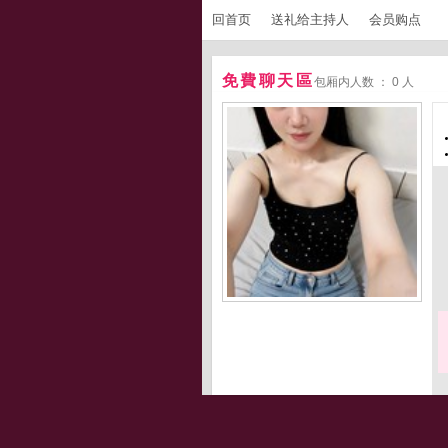
回首页
送礼给主持人
会员购点
免費聊天區
包厢内人数 ： 0 人