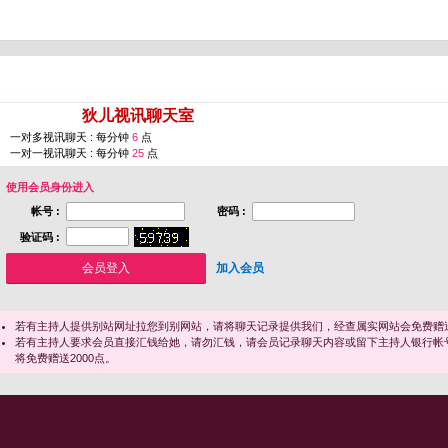
您即将进入 [
狄儿视讯聊天室
]
一对多视讯聊天 : 每分钟
6
点
一对一视讯聊天 : 每分钟
25
点
使用会员身份进入
帐号 :
密码 :
验证码 :
加入会员
若有主持人提供别站网址拉您到别网站，请将聊天记录提供我们，经查属实网站会免费赠送
若有主持人要求会员直接汇钱给她，请勿汇钱，请会员记录聊天内容或留下主持人银行帐
将免费赠送2000点。