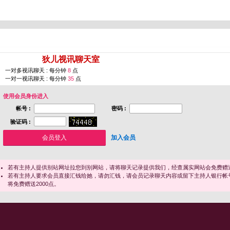
您即将进入 [
狄儿视讯聊天室
]
一对多视讯聊天 : 每分钟
8
点
一对一视讯聊天 : 每分钟
35
点
使用会员身份进入
帐号 :
密码 :
验证码 :
加入会员
若有主持人提供别站网址拉您到别网站，请将聊天记录提供我们，经查属实网站会免费赠送
若有主持人要求会员直接汇钱给她，请勿汇钱，请会员记录聊天内容或留下主持人银行帐
将免费赠送2000点。