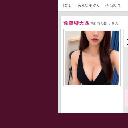
回首页
送礼给主持人
会员购点
免費聊天區
包厢内人数 ： 0 人