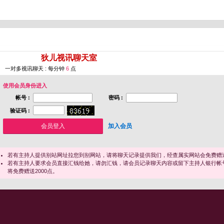
您即将进入 [
狄儿视讯聊天室
]
一对多视讯聊天 : 每分钟
6
点
使用会员身份进入
帐号 :
密码 :
验证码 :
加入会员
若有主持人提供别站网址拉您到别网站，请将聊天记录提供我们，经查属实网站会免费赠送
若有主持人要求会员直接汇钱给她，请勿汇钱，请会员记录聊天内容或留下主持人银行帐
将免费赠送2000点。