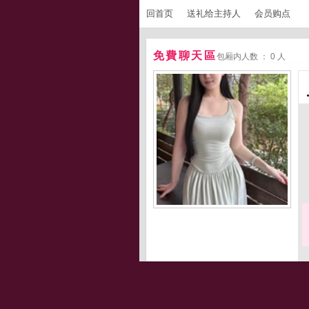
回首页
送礼给主持人
会员购点
免費聊天區
包厢内人数 ： 0 人