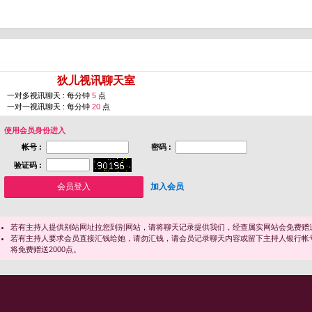
您即将进入 [
狄儿视讯聊天室
]
一对多视讯聊天 : 每分钟
5
点
一对一视讯聊天 : 每分钟
20
点
使用会员身份进入
帐号 :
密码 :
验证码 :
加入会员
若有主持人提供别站网址拉您到别网站，请将聊天记录提供我们，经查属实网站会免费赠送
若有主持人要求会员直接汇钱给她，请勿汇钱，请会员记录聊天内容或留下主持人银行帐
将免费赠送2000点。