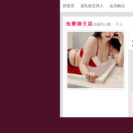
回首页
送礼给主持人
会员购点
免費聊天區
包厢内人数 ： 0 人