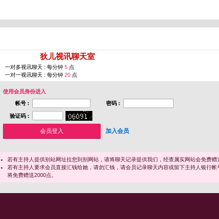
您即将进入 [
狄儿视讯聊天室
]
一对多视讯聊天 : 每分钟
5
点
一对一视讯聊天 : 每分钟
20
点
使用会员身份进入
帐号 :
密码 :
验证码 :
加入会员
若有主持人提供别站网址拉您到别网站，请将聊天记录提供我们，经查属实网站会免费赠送
若有主持人要求会员直接汇钱给她，请勿汇钱，请会员记录聊天内容或留下主持人银行帐
将免费赠送2000点。