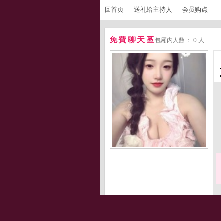
回首页
送礼给主持人
会员购点
免費聊天區
包厢内人数 ： 0 人