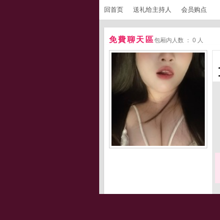
回首页
送礼给主持人
会员购点
免費聊天區
包厢内人数 ： 0 人