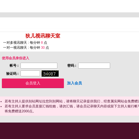
您即将进入 [
狄儿视讯聊天室
]
一对多视讯聊天 : 每分钟
8
点
一对一视讯聊天 : 每分钟
30
点
使用会员身份进入
帐号 :
密码 :
验证码 :
加入会员
若有主持人提供别站网址拉您到别网站，请将聊天记录提供我们，经查属实网站会免费赠送
若有主持人要求会员直接汇钱给她，请勿汇钱，请会员记录聊天内容或留下主持人银行帐
将免费赠送2000点。