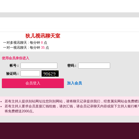
您即将进入 [
狄儿视讯聊天室
]
一对多视讯聊天 : 每分钟
8
点
一对一视讯聊天 : 每分钟
35
点
使用会员身份进入
帐号 :
密码 :
验证码 :
加入会员
若有主持人提供别站网址拉您到别网站，请将聊天记录提供我们，经查属实网站会免费赠送
若有主持人要求会员直接汇钱给她，请勿汇钱，请会员记录聊天内容或留下主持人银行帐
将免费赠送2000点。