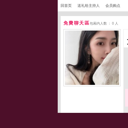
回首页
送礼给主持人
会员购点
免費聊天區
包厢内人数 ： 0 人