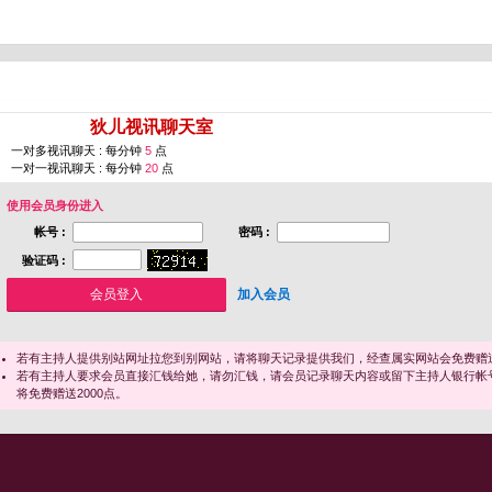
您即将进入 [
狄儿视讯聊天室
]
一对多视讯聊天 : 每分钟
5
点
一对一视讯聊天 : 每分钟
20
点
使用会员身份进入
帐号 :
密码 :
验证码 :
加入会员
若有主持人提供别站网址拉您到别网站，请将聊天记录提供我们，经查属实网站会免费赠送
若有主持人要求会员直接汇钱给她，请勿汇钱，请会员记录聊天内容或留下主持人银行帐
将免费赠送2000点。