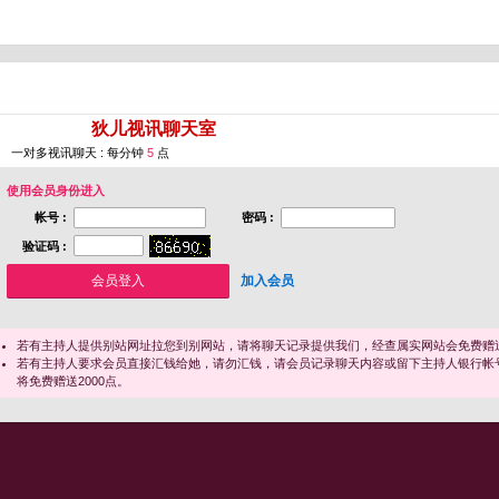
您即将进入 [
狄儿视讯聊天室
]
一对多视讯聊天 : 每分钟
5
点
使用会员身份进入
帐号 :
密码 :
验证码 :
加入会员
若有主持人提供别站网址拉您到别网站，请将聊天记录提供我们，经查属实网站会免费赠送
若有主持人要求会员直接汇钱给她，请勿汇钱，请会员记录聊天内容或留下主持人银行帐
将免费赠送2000点。