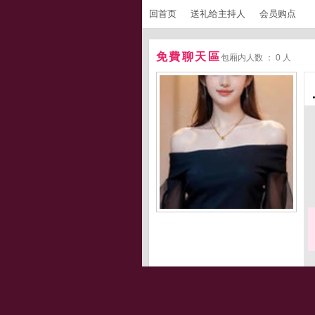
回首页
送礼给主持人
会员购点
免費聊天區
包厢内人数 ： 0 人