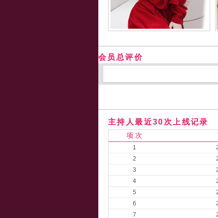
会员总评价
主持人最近30次上线记录
项 次
1
2
3
4
5
6
7