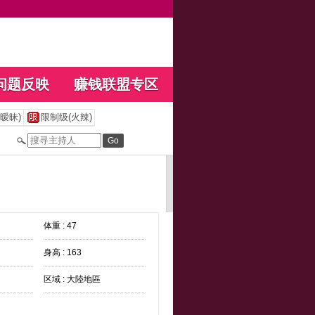
问题反映
赚钱联盟专区
暧昧)
限制级(火辣)
体重 : 47
身高 : 163
区域 : 大陸地區