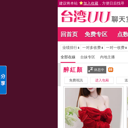
建议将本站
加入收藏
，方便日后找寻
回首页
免费专区
点
业绩排行
一对多收费
一对一收费
全部在線
台妹专区
內地主播
醉紅顏
休息中
免費視訊
进入包厢
送