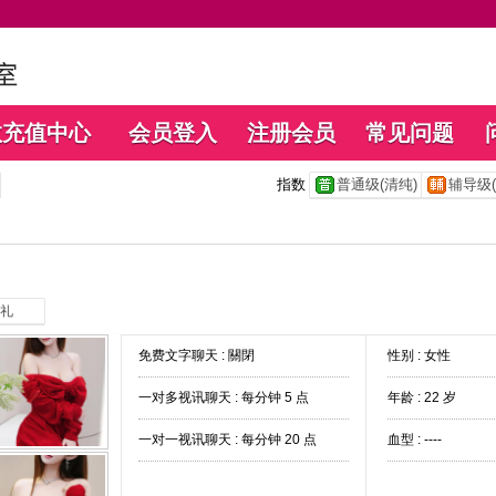
数充值中心
会员登入
注册会员
常见问题
指数
普通级(清纯)
辅导级(
礼
免费文字聊天 :
關閉
性别 : 女性
一对多视讯聊天 :
每分钟 5 点
年龄 : 22 岁
一对一视讯聊天 :
每分钟 20 点
血型 : ----