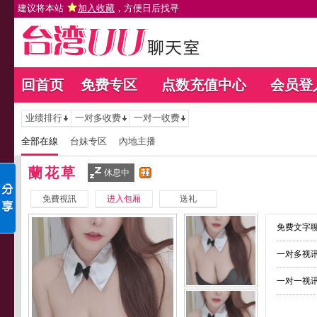
建议将本站
加入收藏
，方便日后找寻
回首页
免费专区
点数充值中心
会员登
业绩排行
一对多收费
一对一收费
全部在線
台妹专区
內地主播
蘭花草
休息中
免費視訊
进入包厢
送礼
免费文字聊
一对多视讯
一对一视讯