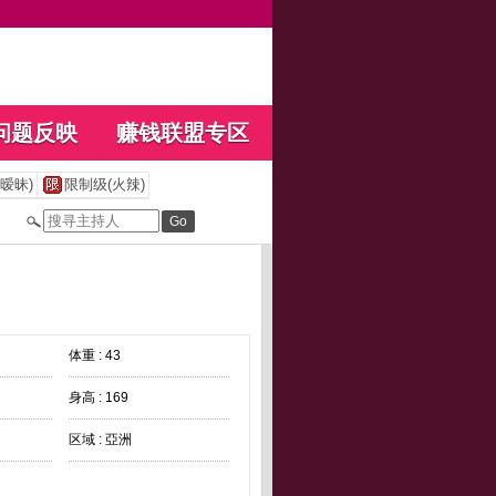
问题反映
赚钱联盟专区
暧昧)
限制级(火辣)
体重 : 43
身高 : 169
区域 : 亞洲