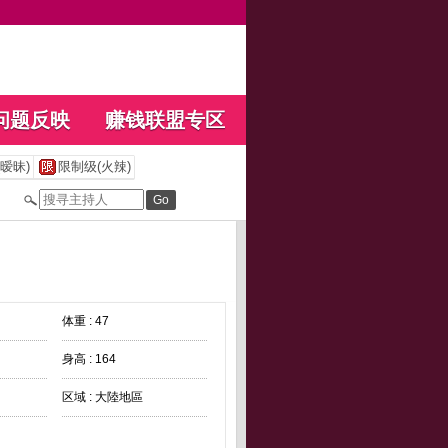
问题反映
赚钱联盟专区
暧昧)
限制级(火辣)
体重 : 47
身高 : 164
区域 : 大陸地區