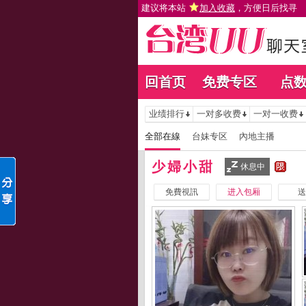
建议将本站
加入收藏
，方便日后找寻
回首页
免费专区
点
业绩排行
一对多收费
一对一收费
全部在線
台妹专区
內地主播
少婦小甜
休息中
免費視訊
进入包厢
送