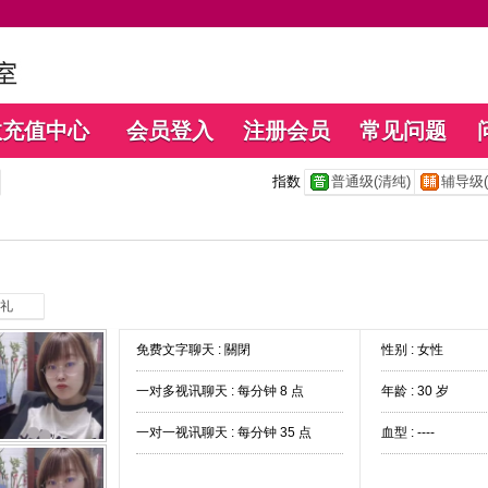
数充值中心
会员登入
注册会员
常见问题
指数
普通级(清纯)
辅导级(
礼
免费文字聊天 :
關閉
性别 : 女性
一对多视讯聊天 :
每分钟 8 点
年龄 : 30 岁
一对一视讯聊天 :
每分钟 35 点
血型 : ----