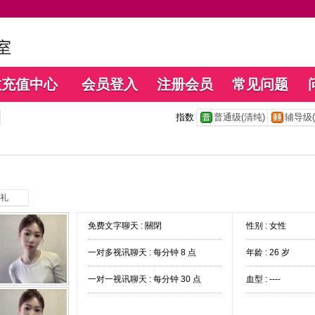
数充值中心
会员登入
注册会员
常见问题
指数
普通级(清纯)
辅导级(
礼
免费文字聊天 :
關閉
性别 : 女性
一对多视讯聊天 :
每分钟 8 点
年龄 : 26 岁
一对一视讯聊天 :
每分钟 30 点
血型 : ----