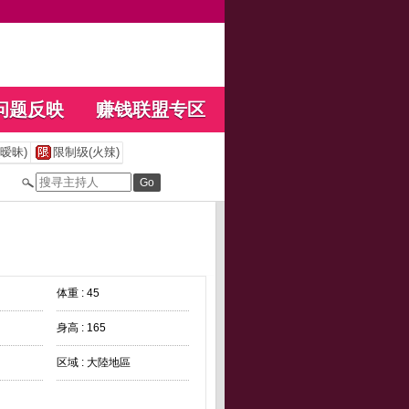
问题反映
赚钱联盟专区
暧昧)
限制级(火辣)
体重 : 45
身高 : 165
区域 : 大陸地區