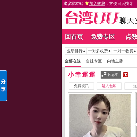
建议将本站
加入收藏
，方便日后找寻
回首页
免费专区
点
业绩排行
一对多收费
一对一收费
全部在線
台妹专区
內地主播
小幸運運
休息中
免費視訊
进入包厢
送