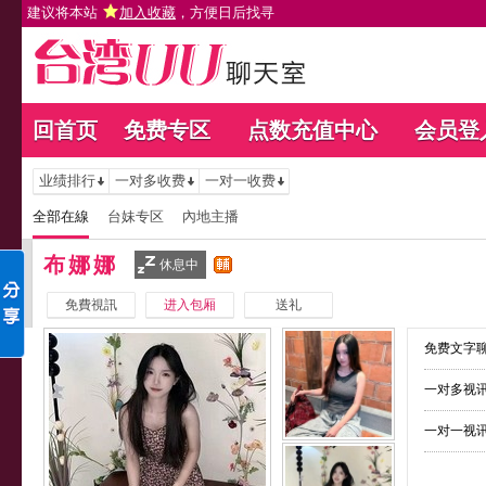
建议将本站
加入收藏
，方便日后找寻
回首页
免费专区
点数充值中心
会员登
业绩排行
一对多收费
一对一收费
全部在線
台妹专区
內地主播
布娜娜
休息中
免費視訊
进入包厢
送礼
免费文字聊
一对多视讯
一对一视讯