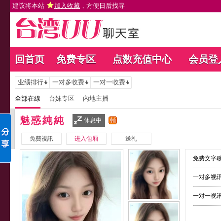
建议将本站
加入收藏
，方便日后找寻
回首页
免费专区
点数充值中心
会员登
业绩排行
一对多收费
一对一收费
全部在線
台妹专区
內地主播
魅惑純純
休息中
免費視訊
进入包厢
送礼
免费文字聊
一对多视讯
一对一视讯