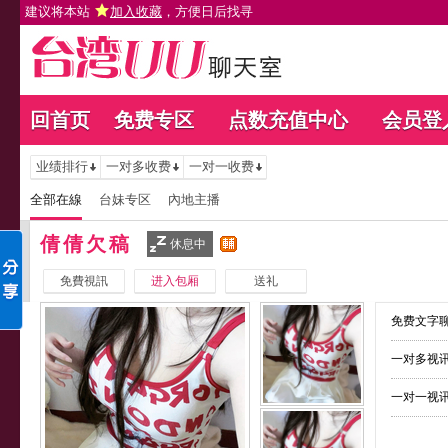
建议将本站
加入收藏
，方便日后找寻
回首页
免费专区
点数充值中心
会员登
业绩排行
一对多收费
一对一收费
全部在線
台妹专区
內地主播
倩倩欠稿
休息中
免費視訊
进入包厢
送礼
免费文字聊
一对多视讯
一对一视讯