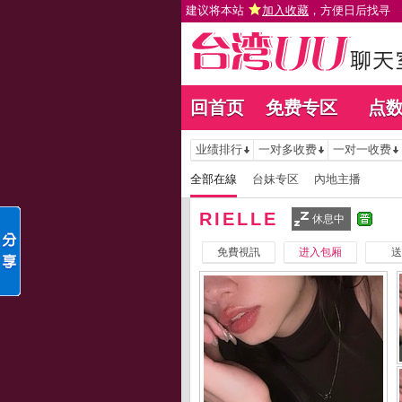
建议将本站
加入收藏
，方便日后找寻
回首页
免费专区
点
业绩排行
一对多收费
一对一收费
全部在線
台妹专区
內地主播
RIELLE
休息中
免費視訊
进入包厢
送