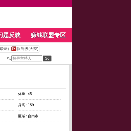
问题反映
赚钱联盟专区
暧昧)
限制级(火辣)
体重 : 45
身高 : 159
区域 : 台南市