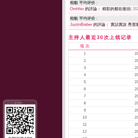
相貌 平均评价 :
Omhhio
的評論： 精彩的都在後頭
( 20
相貌 平均评价 :
JustinBieber
的評論： 實話實說 秀需
主持人最近30次上线记录
项 次
1
2
2
2
3
2
4
2
5
2
6
2
7
2
8
2
9
2
10
2
11
2
12
2