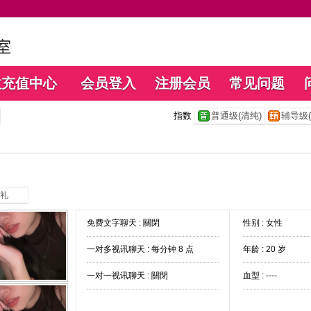
数充值中心
会员登入
注册会员
常见问题
指数
普通级(清纯)
辅导级(
礼
免费文字聊天 :
關閉
性别 : 女性
一对多视讯聊天 :
每分钟 8 点
年龄 : 20 岁
一对一视讯聊天 :
關閉
血型 : ----