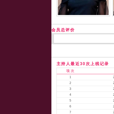
会员总评价
主持人最近30次上线记录
项 次
1
2
3
4
5
6
7