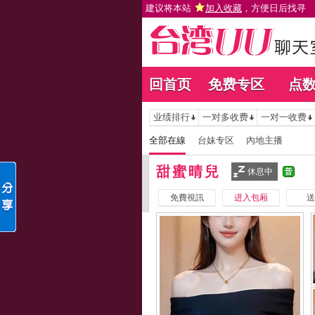
建议将本站
加入收藏
，方便日后找寻
回首页
免费专区
点
业绩排行
一对多收费
一对一收费
全部在線
台妹专区
內地主播
甜蜜晴兒
休息中
免費視訊
进入包厢
送