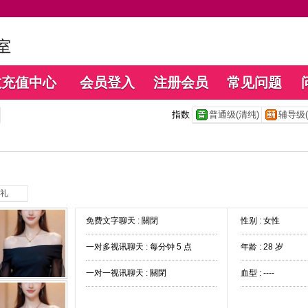
数充值中心
会员登入
注册会员
常见问题
指数
普通级(清纯)
辅导级(
礼
免费文字聊天 :
關閉
性别 : 女性
一对多视讯聊天 :
每分钟 5 点
年龄 : 28 岁
一对一视讯聊天 :
關閉
血型 : ----