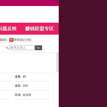
问题反映
赚钱联盟专区
暧昧)
限制级(火辣)
体重 : 45
身高 : 163
区域 : 台北市